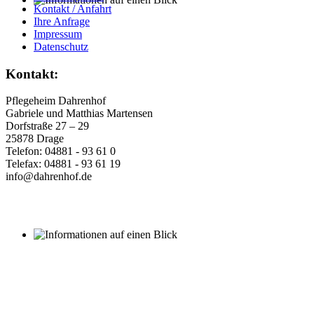
Kontakt / Anfahrt
Ihre Anfrage
Die Ausflugsziele werden
Impressum
immer individuell abgestimmt
Datenschutz
und treffen auf große
Begeisterung bei allen
Kontakt:
Beteiligten.
Auch eine Schifffahrt
Pflegeheim Dahrenhof
auf der Eider gehört in das
Gabriele und Matthias Martensen
Programm.
Dorfstraße 27 – 29
25878 Drage
Telefon: 04881 - 93 61 0
Telefax: 04881 - 93 61 19
info@dahrenhof.de
Wir pflegen das Besondere – und das sieht man bei uns
bereits auf den ersten Blick.
Unser gemütliches, reetgedecktes Friesenhaus gibt uns und
unseren Bewohnern ein besonders familiäres Gefühl des