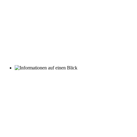
Wohlbefindens.
Wir freuen uns auf Sie!
Unser weitläufiges, naturbelassenes Gelände
lädt zum Verweilen ein.
Unsere Bewohner genießen diese Vorzüge zu jeder
Jahreszeit.