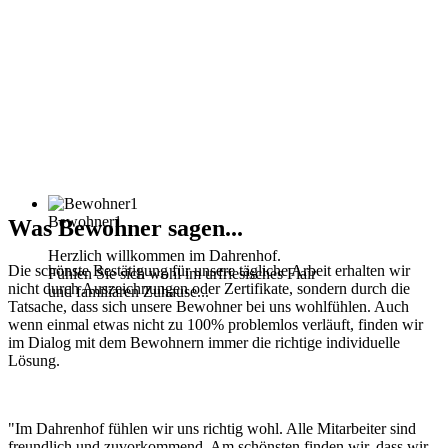
Bewohner1
Was Bewohner sagen...
Herzlich willkommen im Dahrenhof.
Die schönste Bestätigung für unsere tägliche Arbeit erhalten wir
Fühlen Sie sich wohl im urfriesisches Flair
nicht durch Auszeichnungen oder Zertifikate, sondern durch die
und familiären Zuhause...
Tatsache, dass sich unsere Bewohner bei uns wohlfühlen. Auch
wenn einmal etwas nicht zu 100% problemlos verläuft, finden wir
im Dialog mit dem Bewohnern immer die richtige individuelle
Lösung.
"Im Dahrenhof fühlen wir uns richtig wohl. Alle Mitarbeiter sind
freundlich und zuvorkommend. Am schönsten finden wir, dass wir