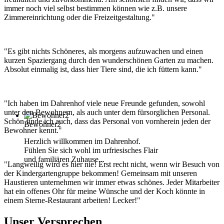
immer noch viel selbst bestimmen können wie z.B. unsere
Zimmereinrichtung oder die Freizeitgestaltung."
"Es gibt nichts Schöneres, als morgens aufzuwachen und einen
kurzen Spaziergang durch den wunderschönen Garten zu machen.
Absolut einmalig ist, dass hier Tiere sind, die ich füttern kann."
"Ich haben im Dahrenhof viele neue Freunde gefunden, sowohl
unter den Bewohnern, als auch unter dem fürsorglichen Personal.
Schön finde ich auch, dass das Personal von vornherein jeden der
Bewohner2
Bewohner kennt."
Herzlich willkommen im Dahrenhof.
Fühlen Sie sich wohl im urfriesisches Flair
und familiären Zuhause...
"Langweilig wird es hier nie! Erst recht nicht, wenn wir Besuch von
der Kindergartengruppe bekommen! Gemeinsam mit unseren
Haustieren unternehmen wir immer etwas schönes. Jeder Mitarbeiter
hat ein offenes Ohr für meine Wünsche und der Koch könnte in
einem Sterne-Restaurant arbeiten! Lecker!"
Unser Versprechen